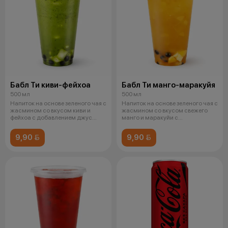
Бабл Ти киви-фейхоа
Бабл Ти манго-маракуйя
500 мл
500 мл
Напиток на основе зеленого чая с
Напиток на основе зеленого чая с
жасмином со вкусом киви и
жасмином со вкусом свежего
фейхоа с добавлением джус
манго и маракуйи с
болло
добавлением
9,90 
9,90 