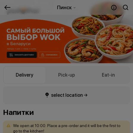
Пинск
Delivery
Pick-up
Eat-in
select location →
Напитки
We
open
at
10:00.
Place
a
pre-order
and
it
will
be
the
first
to
go
to
the
kitchen!