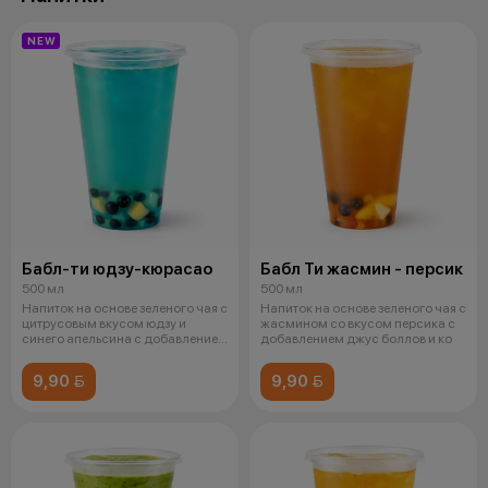
NEW
Бабл-ти юдзу-кюрасао
Бабл Ти жасмин - персик
500 мл
500 мл
Напиток на основе зеленого чая с
Напиток на основе зеленого чая с
цитрусовым вкусом юдзу и
жасмином со вкусом персика с
синего апельсина с добавлением
добавлением джус боллов и ко
д
9,90 
9,90 