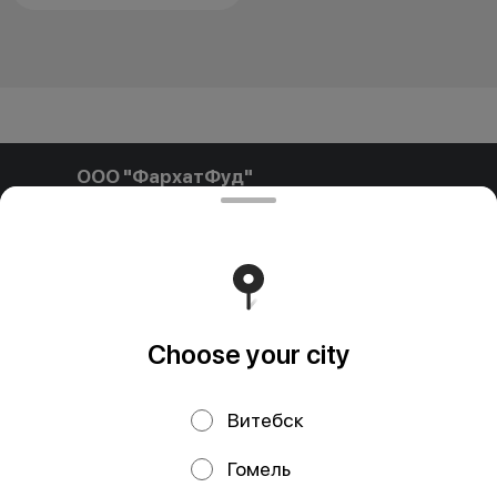
ООО "ФархатФуд"
ООО"ФархатФуд" Свидетельство о государственной
регистрации № 291841792 от 03.02.2025, выдан
Пинским городским исполнительным комитетом. УНП
291841792 РБ, Брестская обл., Пинский р-н, г. Пинск, ул.
Калиновского, д.32, каб. 11/15 farhatfud@gmail.com
Runs on an reliable core
Foodpicásso
ver. 3.2
Choose your city
Политика конфиденциальности
Витебск
Public Offer
Публичная оферта
Гомель
Файлы cookie