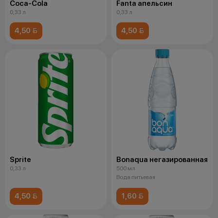
Coca-Cola
Fanta апельсин
0,33 л
0,33 л
4,50 
4,50 
Sprite
Bonaqua негазированная
0,33 л
500 мл
Вода питьевая
4,50 
1,60 