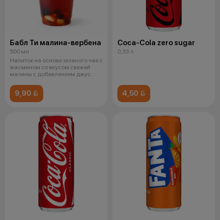
Бабл Ти малина-вербена
Coca-Cola zero sugar
500 мл
0,33 л
Напиток на основе зеленого чая с
жасмином со вкусом свежей
малины с добавлением джус
болло
9,90 
4,50 