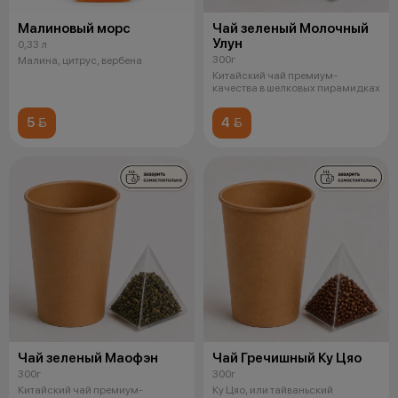
Малиновый морс
Чай зеленый Молочный
Улун
0,33 л
300г
Малина, цитрус, вербена
Китайский чай премиум-
качества в шелковых пирамидках
5 
4 
Чай зеленый Маофэн
Чай Гречишный Ку Цяо
300г
300г
Китайский чай премиум-
Ку Цяо, или тайваньский