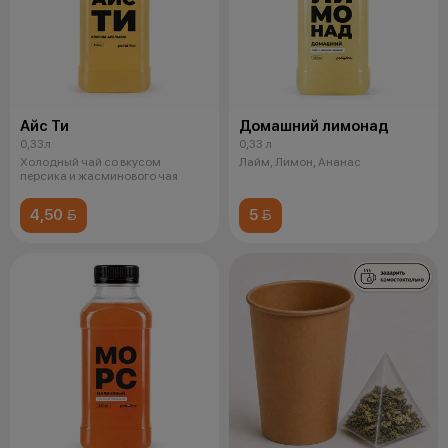
Айс Ти
Домашний лимонад
0,33л
0,33 л
Холодный чай со вкусом
Лайм, Лимон, Ананас
персика и жасминового чая
4,50 
5 