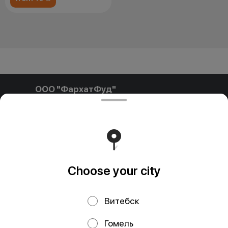
ООО "ФархатФуд"
ООО"ФархатФуд" Свидетельство о государственной
регистрации № 291841792 от 03.02.2025, выдан
Пинским городским исполнительным комитетом. УНП
291841792 РБ, Брестская обл., Пинский р-н, г. Пинск, ул.
Калиновского, д.32, каб. 11/15 farhatfud@gmail.com
Runs on an reliable core
Foodpicásso
ver. 3.2
Choose your city
Политика конфиденциальности
Витебск
Public Offer
Публичная оферта
Гомель