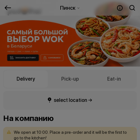
Пинск
Delivery
Pick-up
Eat-in
select location →
На компанию
We
open
at
10:00.
Place
a
pre-order
and
it
will
be
the
first
to
go
to
the
kitchen!