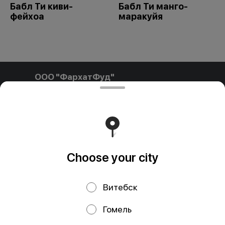
Бабл Ти киви-
Бабл Ти манго-
фейхоа
маракуйя
ООО "ФархатФуд"
ООО"ФархатФуд" Свидетельство о государственной
регистрации № 291841792 от 03.02.2025, выдан
Пинским городским исполнительным комитетом. УНП
291841792 РБ, Брестская обл., Пинский р-н, г. Пинск, ул.
Калиновского, д.32, каб. 11/15 farhatfud@gmail.com
Runs on an reliable core
Foodpicásso
ver. 3.2
Choose your city
Политика конфиденциальности
Витебск
Public Offer
Публичная оферта
Гомель
Файлы cookie