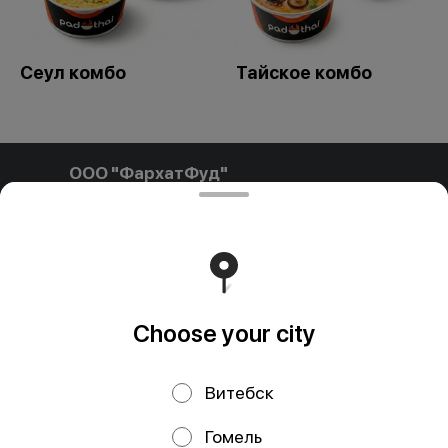
Сеул комбо
Тайское комбо
ООО "ФархатФуд"
ООО"ФархатФуд" Свидетельство о государственной
регистрации № 291841792 от 03.02.2025, выдан
Пинским городским исполнительным комитетом. УНП
291841792 РБ, Брестская обл., Пинский р-н, г. Пинск, ул.
Калиновского, д.32, каб. 11/15 farhatfud@gmail.com
Runs on an reliable core
Foodpicásso
ver. 3.2
Choose your city
Политика конфиденциальности
Витебск
Public Offer
Публичная оферта
Гомель