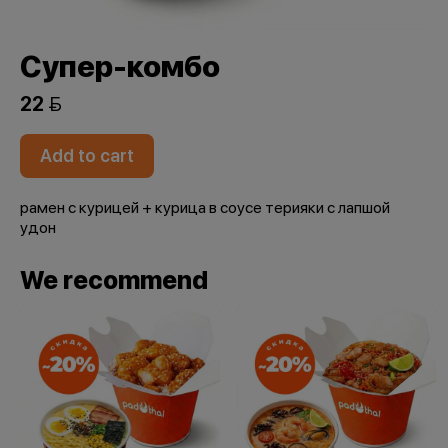
Супер-комбо
22 
Add to cart
рамен с курицей + курица в соусе терияки с лапшой
удон
We recommend