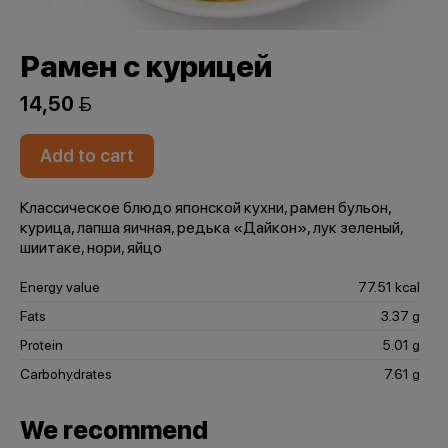
Рамен с курицей
14,50 
Add to cart
Классическое блюдо японской кухни, рамен бульон,
курица, лапша яичная, редька «Дайкон», лук зеленый,
шиитаке, нори, яйцо
Energy value
77.51 kcal
Fats
3.37 g
Protein
5.01 g
Carbohydrates
7.61 g
We recommend