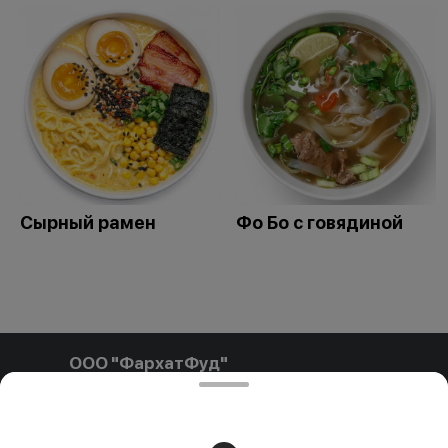
Сырный рамен
Фо Бо с говядиной
ООО "ФархатФуд"
ООО"ФархатФуд" Свидетельство о государственной
регистрации № 291841792 от 03.02.2025, выдан
Пинским городским исполнительным комитетом. УНП
291841792 РБ, Брестская обл., Пинский р-н, г. Пинск, ул.