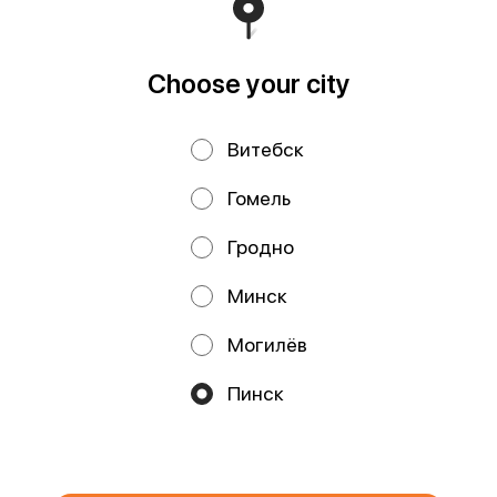
Калиновского, д.32, каб. 11/15 farhatfud@gmail.com
Runs on an reliable core
Foodpicásso
ver. 3.2
Choose your city
Политика конфиденциальности
Витебск
Public Offer
Публичная оферта
Гомель
Файлы cookie
Гродно
Минск
Могилёв
Promos, discounts and cashback – all in our app!
Пинск
We use cookies.
By using this website, you consent to the
processing of your browser's cookies and the use of analytical