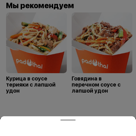
Мы рекомендуем
Курица в соусе
Говядина в
терияки с лапшой
перечном соусе с
удон
лапшой удон
ООО «СИВОК»
ООО «СИВОК» 246022 РБ, г. Гомель, ул. Советская, д.39,