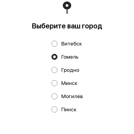
пом. 3-3 УНП 491388853 Свидетельство выдано
Гомельским городским исполнительным комитетом 8
июля 2024 г.
Работает на эффективном ядре
Foodpicásso
ver. 3.2
Выберите ваш город
Витебск
Политика конфиденциальности
Гомель
Публичная оферта
Файлы cookie
Гродно
Минск
Могилёв
Акции, скидки, кэшбэк − в нашем приложении!
Пинск
Мы используем куки.
Пользуясь сайтом, вы даёте согласие на
обработку файлов cookie вашего браузера и использование