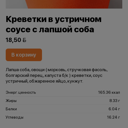
Креветки в устричном
соусе с лапшой соба
18,50 
В корзину
Лапша соба, овощи ( морковь, стручковая фасоль,
болгарский перец, капуста б/к ) креветки, соус
устричный, обжаренное яйцо, кунжут.
Энерг. ценность
165.36 ккал
Жиры
8.33 г
Белки
6.04 г
Углеводы
16.24 г