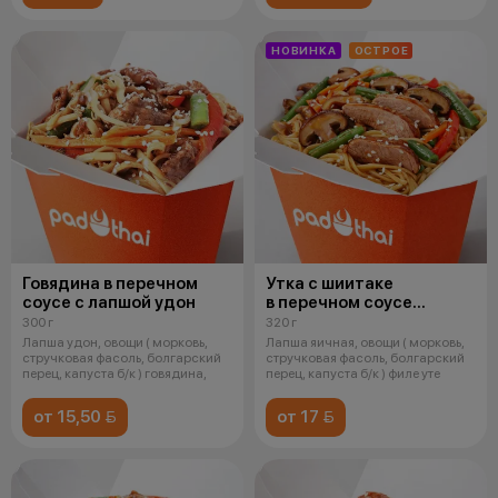
НОВИНКА
ОСТРОЕ
Говядина в перечном
Утка с шиитаке
соусе с лапшой удон
в перечном соусе
с яичной лапшой
300 г
320 г
Лапша удон, овощи ( морковь,
Лапша яичная, овощи ( морковь,
стручковая фасоль, болгарский
стручковая фасоль, болгарский
перец, капуста б/к ) говядина,
перец, капуста б/к ) филе уте
от 15,50 
от 17 