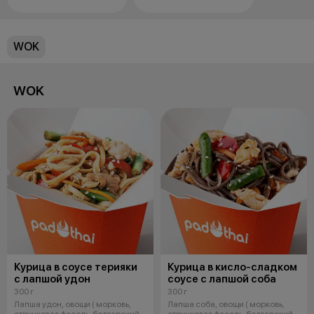
с лапшой удон
с яичной лапшой
WOK
WOK
Курица в соусе терияки
Курица в кисло-сладком
с лапшой удон
соусе с лапшой соба
300 г
300 г
Лапша удон, овощи ( морковь,
Лапша соба, овощи ( морковь,
стручковая фасоль, болгарский
стручковая фасоль, болгарский