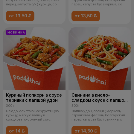
перец, капуста б/к ) курица, со
перец, капуста б/к ) курица, со
от 13,50 
от 13,50 
НОВИНКА
Куриный попкорн в соусе
Свинина в кисло-
терияки с лапшой удон
сладком соусе с лапшой
удон
300 г
300 г
Блюдо, сочетающее хрустящую
Лапша удон, овощи ( морковь,
курицу, мягкую лапшу и
стручковая фасоль, болгарский
сладковато-соленый соус
перец, капуста б/к ) свинина, к
от 14 
от 14,50 