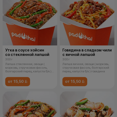
Утка в соусе хойсин
Говядина в сладком чили
со стеклянной лапшой
с яичной лапшой
300 г
300 г
Лапша стеклянная, овощи (
Лапша яичная, овощи ( морковь,
морковь, стручковая фасоль,
стручковая фасоль, болгарский
болгарский перец, капуста б/к )
перец, капуста б/к ) говядина
филе
от 15,50 
от 15,50 