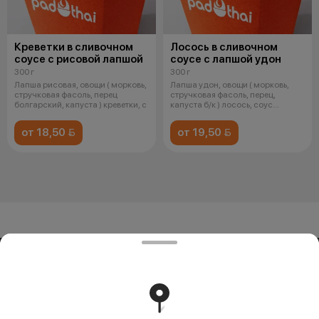
Креветки в сливочном
Лосось в сливочном
соусе с рисовой лапшой
соусе с лапшой удон
300 г
300 г
Лапша рисовая, овощи ( морковь,
Лапша удон, овощи ( морковь,
стручковая фасоль, перец
стручковая фасоль, перец,
болгарский, капуста ) креветки, с
капуста б/к ) лосось, соус
сливочны
от 18,50 
от 19,50 
ООО «СИВОК»
ООО «СИВОК» 246022 РБ, г. Гомель, ул. Советская, д.39,
пом. 3-3 УНП 491388853 Свидетельство выдано
Гомельским городским исполнительным комитетом 8
июля 2024 г.