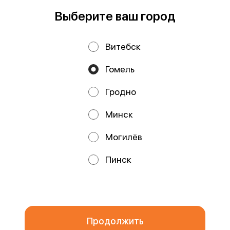
Работает на эффективном ядре
Foodpicásso
ver. 3.2
Выберите ваш город
Витебск
Политика конфиденциальности
Гомель
Публичная оферта
Файлы cookie
Гродно
Минск
Могилёв
Акции, скидки, кэшбэк − в нашем приложении!
Пинск
Мы используем куки.
Пользуясь сайтом, вы даёте согласие на
обработку файлов cookie вашего браузера и использование
аналитических сервисов согласно нашей
политике
конфиденциальности
.
ОК