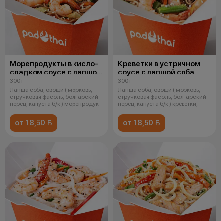
Морепродукты в кисло-
Креветки в устричном
сладком соусе с лапшой
соусе с лапшой соба
соба
300 г
300 г
Лапша соба, овощи ( морковь,
Лапша соба, овощи ( морковь,
стручковая фасоль, болгарский
стручковая фасоль, болгарский
перец, капуста б/к ) морепродук
перец, капуста б/к ) креветки,
от 18,50 
от 18,50 