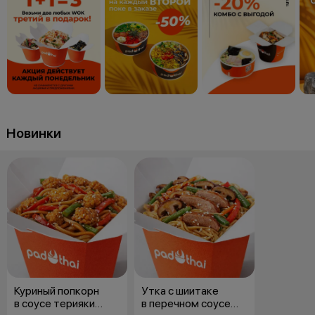
Новинки
Куриный попкорн
Утка с шиитаке
в соусе терияки
в перечном соусе