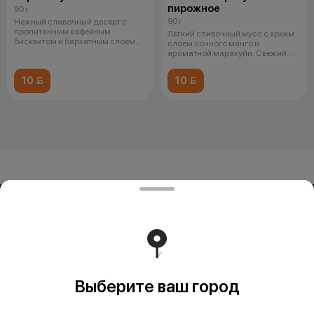
пирожное
90 г
90 г
Нежный сливочный десерт с
пропитанным кофейным
Лёгкий сливочный мусс с ярким
бисквитом и бархатным слоем
слоем сочного манго и
маскарпоне, щед
ароматной маракуйи. Свежий
тропический
10 
10 
ООО «СИВОК»
ООО «СИВОК» 246022 РБ, г. Гомель, ул. Советская, д.39,
пом. 3-3 УНП 491388853 Свидетельство выдано
Гомельским городским исполнительным комитетом 8
июля 2024 г.
Работает на эффективном ядре
Foodpicásso
ver. 3.2
Выберите ваш город