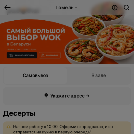
Гомель
Самовывоз
В зале
Укажите адрес →
Десерты
Начнём
работу
в
10:00.
Оформите
предзаказ,
и
он
отправится
на
кухню
в
первую
очередь!