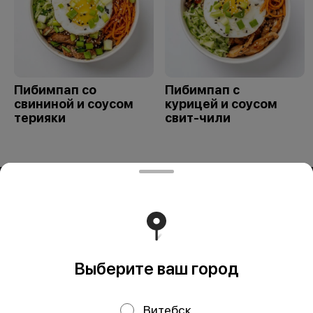
Пибимпап со
Пибимпап с
свининой и соусом
курицей и соусом
терияки
свит-чили
ООО «СИВОК»
ООО «СИВОК» 246022 РБ, г. Гомель, ул. Советская, д.39,
пом. 3-3 УНП 491388853 Свидетельство выдано
Гомельским городским исполнительным комитетом 8
июля 2024 г.
Работает на эффективном ядре
Foodpicásso
ver. 3.2
Выберите ваш город
Витебск