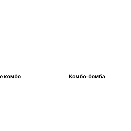
е комбо
Комбо-бомба