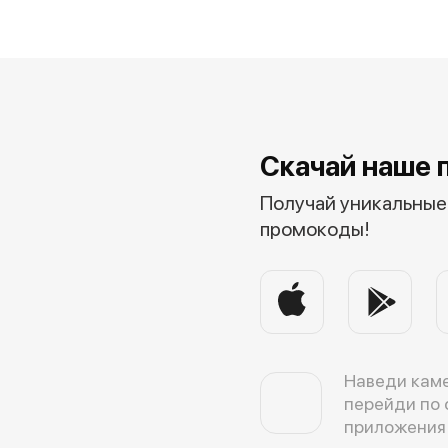
Скачай наше 
Получай уникальные 
промокоды!
Наведи каме
перейди по 
приложения