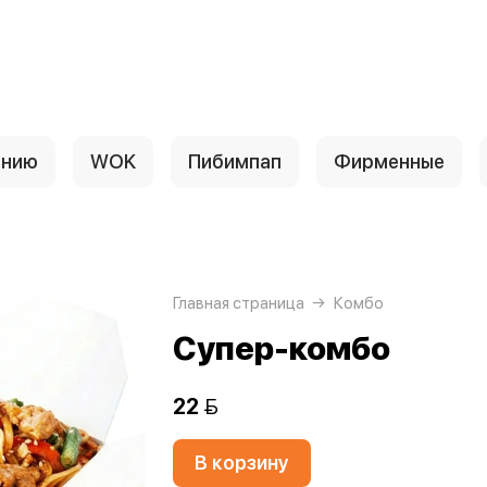
анию
WOK
Пибимпап
Фирменные
Главная страница
Комбо
Супер-комбо
22 
В корзину