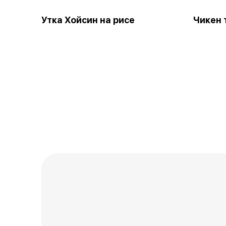
Утка Хойсин на рисе
Чикен 