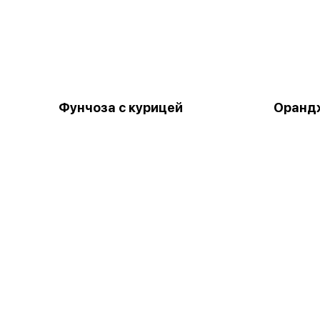
Фунчоза с курицей
Орандж