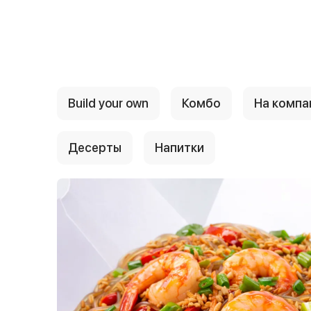
{{ textContacts }}
Build your own
Комбо
На комп
Десерты
Напитки