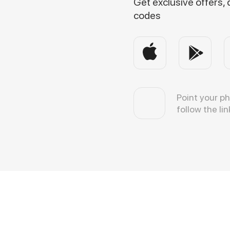
Get exclusive offers,
codes
Point your p
follow the lin