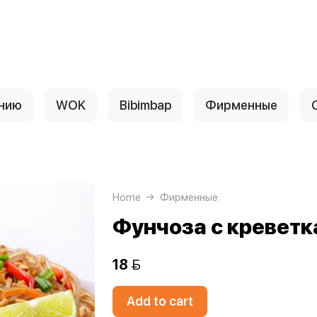
анию
WOK
Bibimbap
Фирменные
Home
Фирменные
Фунчоза с кревет
18 
Add to cart