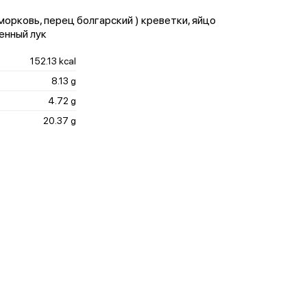
морковь, перец болгарский ) креветки, яйцо
енный лук
152.13 kcal
8.13 g
4.72 g
20.37 g