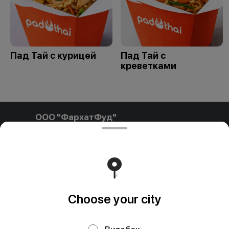
Пад Тай с курицей
Пад Тай с
креветками
ООО "ФархатФуд"
ООО"ФархатФуд" Свидетельство о государственной
регистрации № 291841792 от 03.02.2025, выдан
Пинским городским исполнительным комитетом. УНП
291841792 РБ, Брестская обл., Пинский р-н, г. Пинск, ул.
Калиновского, д.32, каб. 11/15 farhatfud@gmail.com
Runs on an reliable core
Foodpicásso
ver. 3.2
Choose your city
Политика конфиденциальности