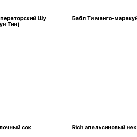
ператорский Шу
Бабл Ти манго-мараку
ун Тин)
блочный сок
Rich апельсиновый нек