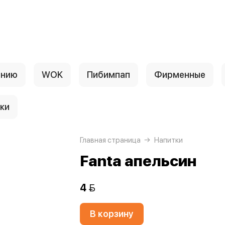
анию
WOK
Пибимпап
Фирменные
ки
Главная страница
Напитки
Fanta апельсин
4 
В корзину