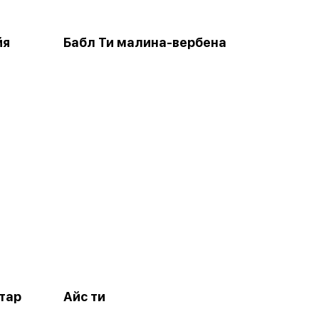
йя
Бабл Ти малина-вербена
тар
Айс ти