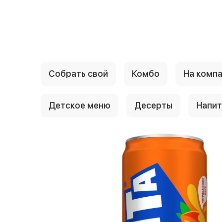
{{ textContacts }}
Собрать свой
Комбо
На комп
Детское меню
Десерты
Напит