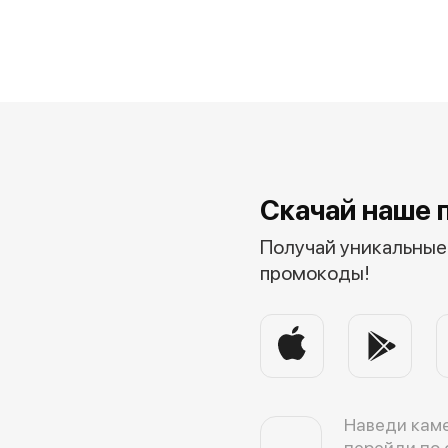
Скачай наше 
Получай уникальные 
промокоды!
Наведи каме
перейди по 