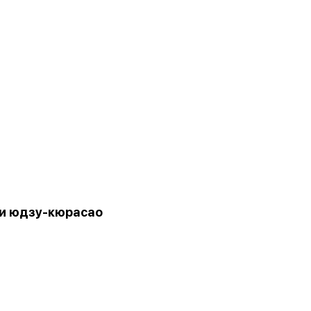
и юдзу-кюрасао