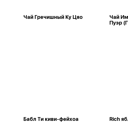
Чай Гречишный Ку Цяо
Чай Им
Пуэр (Г
Бабл Ти киви-фейхоа
Rich я