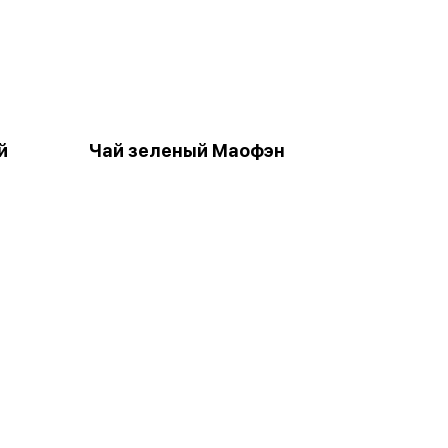
й
Чай зеленый Маофэн