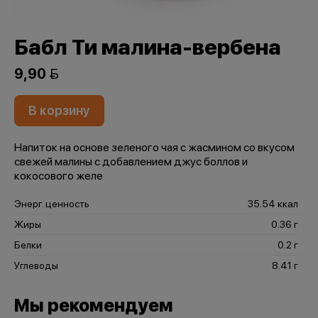
Бабл Ти малина-вербена
9,90 
В корзину
Напиток на основе зеленого чая с жасмином со вкусом
свежей малины с добавлением джус боллов и
кокосового желе
Энерг. ценность
35.54 ккал
Жиры
0.36 г
Белки
0.2 г
Углеводы
8.41 г
Мы рекомендуем