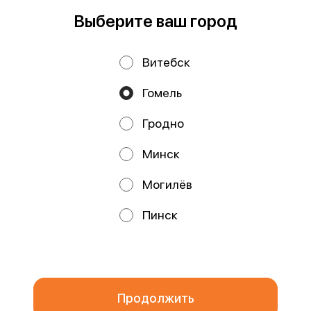
Работает на эффективном ядре
Foodpicásso
ver. 3.2
Выберите ваш город
Витебск
Политика конфиденциальности
Гомель
Публичная оферта
Файлы cookie
Гродно
Минск
Могилёв
Акции, скидки, кэшбэк − в нашем приложении!
Пинск
Мы используем куки.
Пользуясь сайтом, вы даёте согласие на
обработку файлов cookie вашего браузера и использование
аналитических сервисов согласно нашей
политике
конфиденциальности
.
ОК