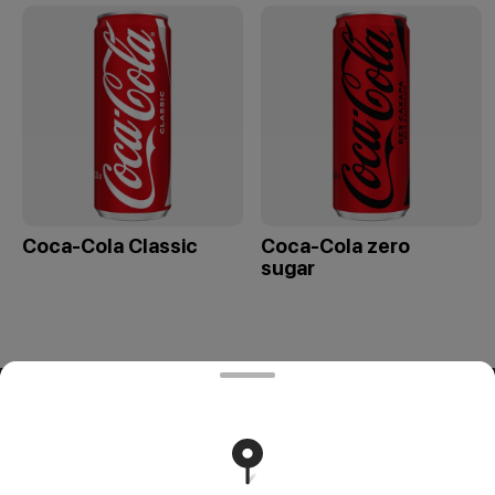
Coca-Cola Classic
Coca-Cola zero
sugar
ООО «СИВОК»
ООО «СИВОК» 246022 РБ, г. Гомель, ул. Советская, д.39,
пом. 3-3 УНП 491388853 Свидетельство выдано
Гомельским городским исполнительным комитетом 8
июля 2024 г.