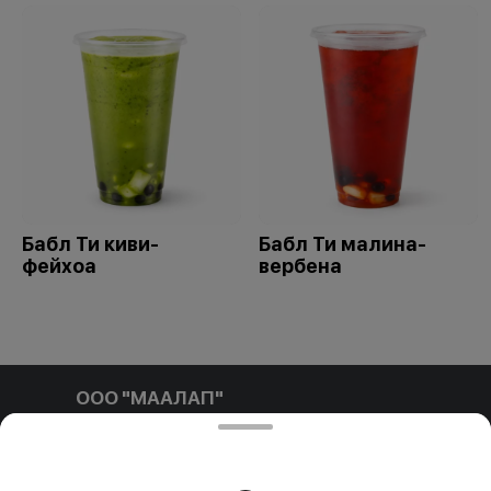
Бабл Ти киви-
Бабл Ти малина-
фейхоа
вербена
ООО "МААЛАП"
ООО "МААЛАП" УНП 791411769 212001, г. Могилев, ул.
Белинского д.3 пом. №1-4Б р/с BY96 OLMP 3012 7000
0010 8000 0933 в ОАО 'БЕЛГАЗПРОМБАНК'
Свидетельство выдано Администрацией Ленинского