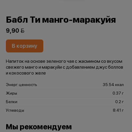
Бабл Ти манго-маракуйя
9,90 
В корзину
Напиток на основе зеленого чая с жасмином со вкусом
свежего манго и маракуйи с добавлением джус боллов
и кокосового желе
Энерг. ценность
35.54 ккал
Жиры
0.37 г
Белки
0.2 г
Углеводы
8.41 г
Мы рекомендуем