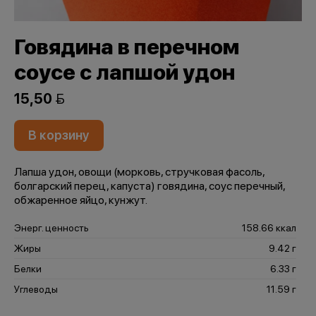
Говядина в перечном
соусе с лапшой удон
15,50 
В корзину
Лапша удон, овощи (морковь, стручковая фасоль,
болгарский перец, капуста) говядина, соус перечный,
обжаренное яйцо, кунжут.
Энерг. ценность
158.66 ккал
Жиры
9.42 г
Белки
6.33 г
Углеводы
11.59 г