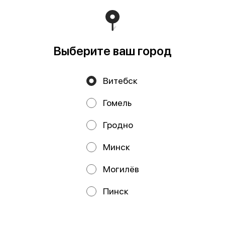
обл., Минский р-н, г. Заславль, ул. Заводская, д.1, к.32
Свидетельство выдано Минским горисполкомом
03.12.2020 г. Интернет-магазин зарегистрирован в
Торговом реестре Республики Беларусь 18.01.2021г.
Работает на эффективном ядре
Foodpicásso
ver. 3.2
Выберите ваш город
Витебск
Политика конфиденциальности
Гомель
Публичная оферта
Файлы cookie
Гродно
Минск
Могилёв
Акции, скидки, кэшбэк − в нашем приложении!
Пинск
Мы используем куки.
Пользуясь сайтом, вы даёте согласие на