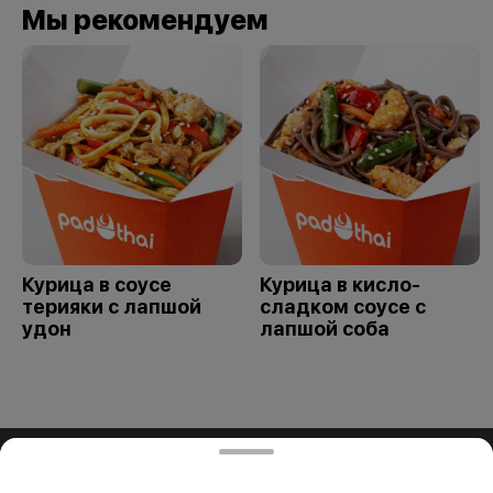
Мы рекомендуем
Курица в соусе
Курица в кисло-
терияки с лапшой
сладком соусе с
удон
лапшой соба
ООО "ПАДТАЙ-ГРУПП"
ООО "ПАДТАЙ-ГРУПП" УНП 192838954, РБ, Минская