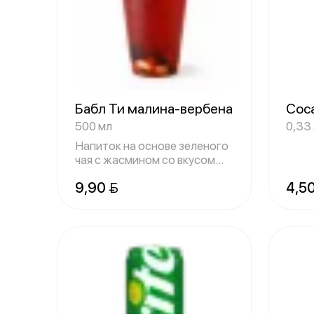
Бабл Ти малина-вербена
Coca
500 мл
0,33 
Напиток на основе зеленого
чая с жасмином со вкусом
свежей м
9,90 
4,5