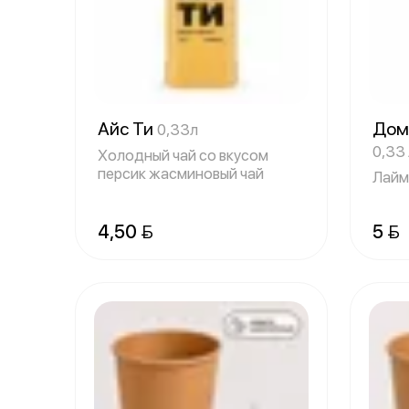
Айс Ти
Дом
0,33л
0,33 
Холодный чай со вкусом
персик жасминовый чай
Лайм
4,50 
5 