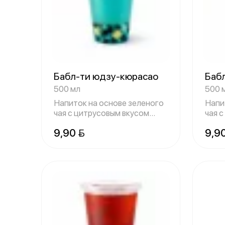
Бабл-ти юдзу-кюрасао
Бабл
500 мл
500 
Напиток на основе зеленого
Напи
чая с цитрусовым вкусом
чая 
юдзу и си
перс
9,90 
9,9