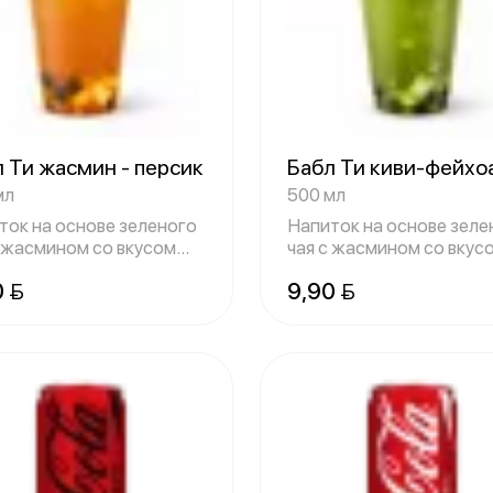
 Ти жасмин - персик
Бабл Ти киви-фейхо
мл
500 мл
ток на основе зеленого
Напиток на основе зеле
с жасмином со вкусом
чая с жасмином со вкус
ика
киви и ф
0 
9,90 