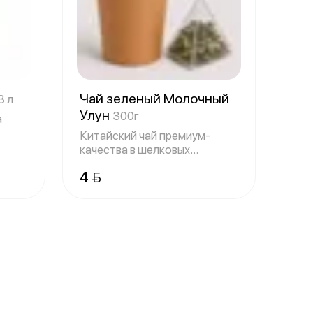
Чай зеленый Молочный
3 л
Улун
300г
а
Китайский чай премиум-
качества в шелковых
пирамидках
4 