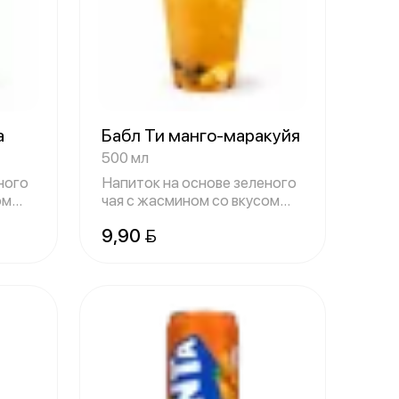
а
Бабл Ти манго-маракуйя
500 мл
ного
Напиток на основе зеленого
ом
чая с жасмином со вкусом
свежего
9,90 