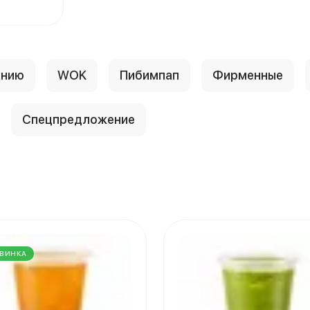
анию
WOK
Пибимпап
Фирменные
Спецпредложение
ВИНКА