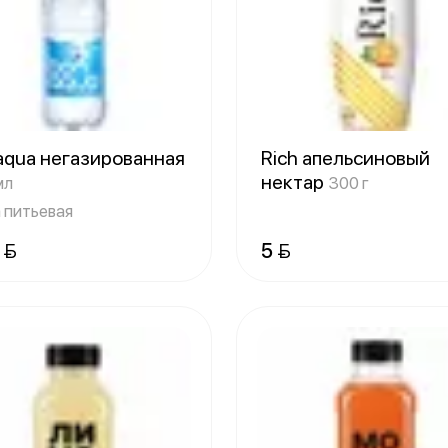
aqua негазированная
Rich апельсиновый
нектар
мл
300 г
 питьевая
 
5 