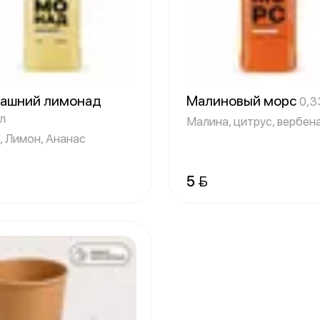
ашний лимонад
Малиновый морс
0,3
л
Малина, цитрус, вербен
, Лимон, Ананас
5 