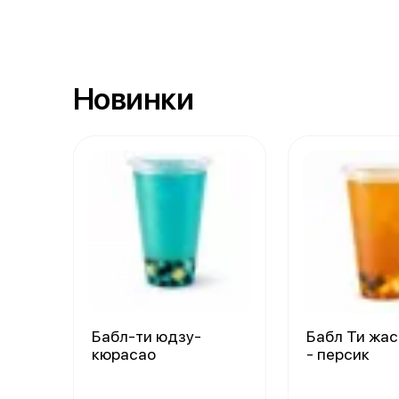
Новинки
Бабл-ти юдзу-
Бабл Ти жа
кюрасао
- персик