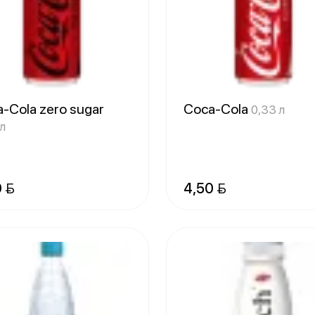
-Cola zero sugar
Coca-Cola
0,33 л
л
0 
4,50 