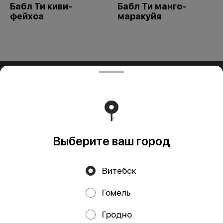
Бабл Ти киви-
Бабл Ти манго-
фейхоа
маракуйя
ООО "ПАДТАЙ-ГРУПП"
ООО "ПАДТАЙ-ГРУПП" УНП 192838954, РБ, Минская
обл., Минский р-н, г. Заславль, ул. Заводская, д.1, к.32
Свидетельство выдано Минским горисполкомом
03.12.2020 г. Интернет-магазин зарегистрирован в
Торговом реестре Республики Беларусь 18.01.2021г.
Работает на эффективном ядре
Foodpicásso
ver. 3.2
Выберите ваш город
Витебск
Политика конфиденциальности
Гомель
Публичная оферта
Файлы cookie
Гродно