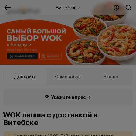
Витебск
Доставка
Самовывоз
В зале
Укажите адрес →
WOK лапша с доставкой в
Витебске
Начнём
работу
в
10:00.
Сейчас
вы
можете
сделать