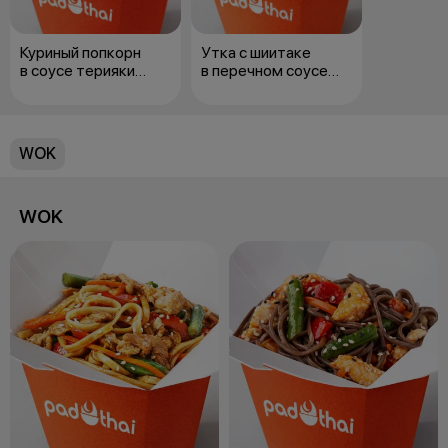
Куриный попкорн
Утка с шиитаке
в соусе терияки
в перечном соусе
с лапшой удон
с яичной лапшой
WOK
WOK