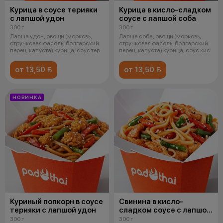
Курица в соусе терияки
Курица в кисло-сладком
с лапшой удон
соусе с лапшой соба
300 г
300 г
Лапша удон, овощи (морковь,
Лапша соба, овощи (морковь,
стручковая фасоль, болгарский
стручковая фасоль, болгарский
перец, капуста) курица, соус тер
перец, капуста) курица, соус кис
от 13,50 
от 13,50 
НОВИНКА
Куриный попкорн в соусе
Свинина в кисло-
терияки с лапшой удон
сладком соусе с лапшой
удон
300 г
300 г