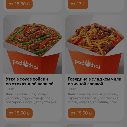
от 15,50 
от 17 
Утка в соусе хойсин
Говядина в сладком чили
со стеклянной лапшой
с яичной лапшой
300 г
300 г
Лапша стеклянная, овощи
Лапша яичная, овощи (морковь,
(морковь, стручковая фасоль,
стручковая фасоль, болгарский
болгарский перец, капуста) филе
перец, капуста) говядина, соус
утенк
от 15,50 
от 15,50 