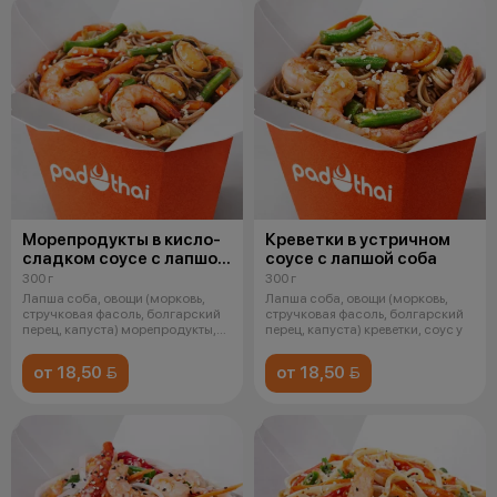
Морепродукты в кисло-
Креветки в устричном
сладком соусе с лапшой
соусе с лапшой соба
соба
300 г
300 г
Лапша соба, овощи (морковь,
Лапша соба, овощи (морковь,
стручковая фасоль, болгарский
стручковая фасоль, болгарский
перец, капуста) морепродукты,
перец, капуста) креветки, соус у
со
от 18,50 
от 18,50 