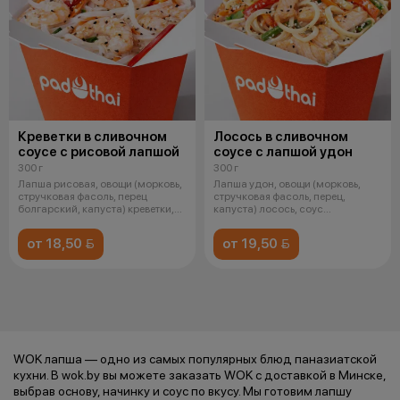
Креветки в сливочном
Лосось в сливочном
соусе с рисовой лапшой
соусе с лапшой удон
300 г
300 г
Лапша рисовая, овощи (морковь,
Лапша удон, овощи (морковь,
стручковая фасоль, перец
стручковая фасоль, перец,
болгарский, капуста) креветки,
капуста) лосось, соус
соу
сливочный, обж
от 18,50 
от 19,50 
WOK лапша — одно из самых популярных блюд паназиатской
кухни. В wok.by вы можете заказать WOK с доставкой в Минске,
выбрав основу, начинку и соус по вкусу. Мы готовим лапшу