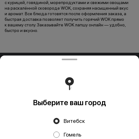
с курицей, говядиной, морепродуктами и свежими овощами
на раскалённой сковороде WOK, сохраняя насыщенный вкус
и аромат. Все блюда готовятся после оформления заказа, а
быстрая доставка позволяет получить горячий WOK прямо
к вашему столу. Заказывайте WOK лапшу онлайн — удобно,
быстро и вкусно.
ООО "ПАДТАЙ-ГРУПП"
ООО "ПАДТАЙ-ГРУПП" УНП 192838954, РБ, Минская
обл., Минский р-н, г. Заславль, ул. Заводская, д.1, к.32
Свидетельство выдано Минским горисполкомом
03.12.2020 г. Интернет-магазин зарегистрирован в
Торговом реестре Республики Беларусь 18.01.2021г.
Работает на эффективном ядре
Foodpicásso
ver. 3.2
Выберите ваш город
Витебск
Политика конфиденциальности
Гомель
Публичная оферта
Файлы cookie