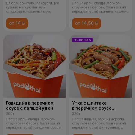
Блюдо, сочетающее хрустящую
Лапша удон, овощи (морковь,
курицу, мягкую лапшу и
стручковая фасоль, болгарский
сладковато-соленый соус
перец, капуста) свинина, кисло-с
от 14 
от 14,50 
НОВИНКА
Говядина в перечном
Утка с шиитаке
соусе с лапшой удон
в перечном соусе
с яичной лапшой
300 г
320 г
Лапша удон, овощи (морковь,
Лапша яичная, овощи (морковь,
стручковая фасоль, болгарский
стручковая фасоль, болгарский
перец, капуста) говядина, соус п
перец, капуста) филе утенка, ш