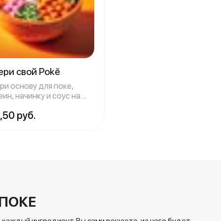
ери свой Pokē
ри основу для поке,
ин, начинку и соус на
вкус
,50 руб.
 ПОКЕ
 каждый ингредиент. Вы сами решаете, из чего будет