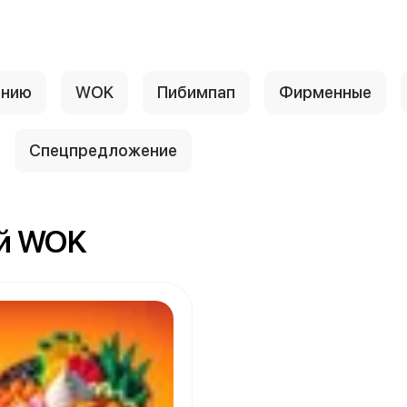
анию
WOK
Пибимпап
Фирменные
Спецпредложение
ый WOK