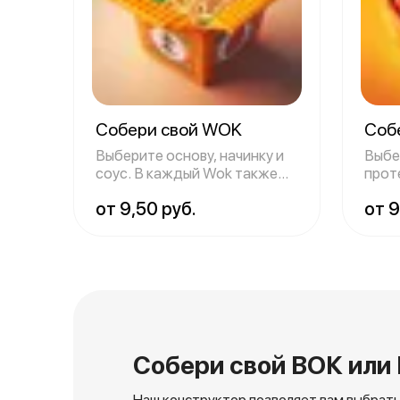
Собери свой WOK
Соб
Выберите основу, начинку и
Выбе
соус. В каждый Wok также
проте
идёт ово
свой 
от 9,50 руб.
от 9
Собери свой ВОК или
Наш конструктор позволяет вам выбрать