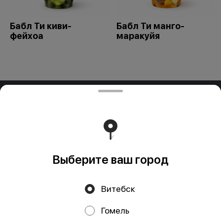
Бабл Ти киви-
Бабл Ти манго-
фейхоа
маракуйя
ООО "ПАДТАЙ-ГРУПП"
ООО "ПАДТАЙ-ГРУПП" УНП 192838954, РБ, Минская
обл., Минский р-н, г. Заславль, ул. Заводская, д.1, к.32
Свидетельство выдано Минским горисполкомом
03.12.2020 г. Интернет-магазин зарегистрирован в
Торговом реестре Республики Беларусь 18.01.2021г.
Работает на эффективном ядре
Foodpicásso
ver. 3.2
Выберите ваш город
Витебск
Политика конфиденциальности
Гомель
Публичная оферта
Файлы cookie