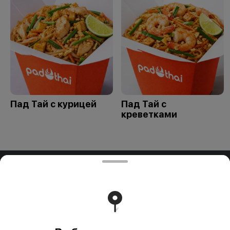
Пад Тай с курицей
Пад Тай с
креветками
ООО "ПАДТАЙ-ГРУПП"
ООО "ПАДТАЙ-ГРУПП" УНП 192838954, РБ, Минская
обл., Минский р-н, г. Заславль, ул. Заводская, д.1, к.32
Свидетельство выдано Минским горисполкомом
03.12.2020 г. Интернет-магазин зарегистрирован в
Торговом реестре Республики Беларусь 18.01.2021г.
Работает на эффективном ядре
Foodpicásso
ver. 3.2