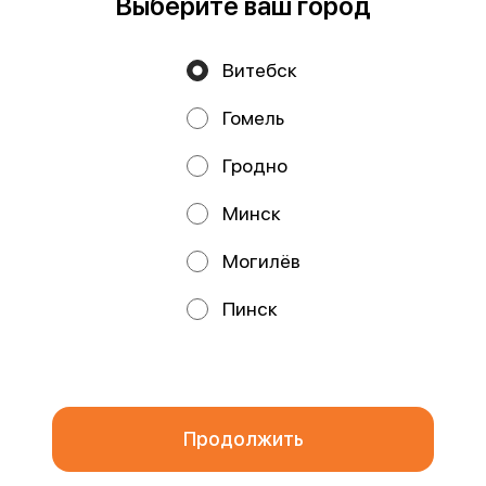
Выберите ваш город
Витебск
Политика конфиденциальности
Гомель
Публичная оферта
Файлы cookie
Гродно
Минск
Могилёв
Акции, скидки, кэшбэк − в нашем приложении!
Пинск
Мы используем куки.
Пользуясь сайтом, вы даёте согласие на
обработку файлов cookie вашего браузера и использование
аналитических сервисов согласно нашей
политике
конфиденциальности
.
ОК