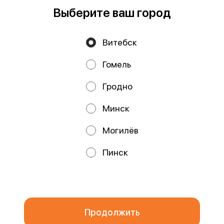
Работает на эффективном ядре
Foodpicásso
ver. 3.2
Выберите ваш город
Витебск
Политика конфиденциальности
Гомель
Публичная оферта
Файлы cookie
Гродно
Минск
Могилёв
Акции, скидки, кэшбэк − в нашем приложении!
Пинск
Мы используем куки.
Пользуясь сайтом, вы даёте согласие на
обработку файлов cookie вашего браузера и использование
аналитических сервисов согласно нашей
политике
конфиденциальности
.
ОК