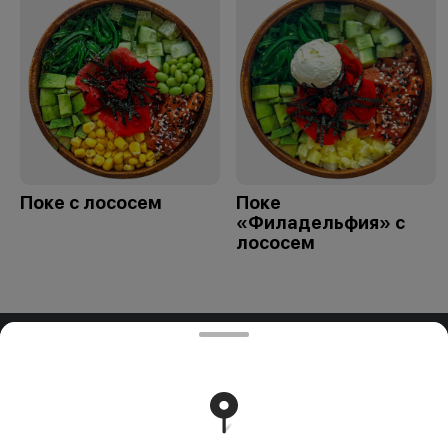
Поке с лососем
Поке
«Филадельфия» с
лососем
ООО "ПАДТАЙ-ГРУПП"
ООО "ПАДТАЙ-ГРУПП" УНП 192838954, РБ, Минская
обл., Минский р-н, г. Заславль, ул. Заводская, д.1, к.32
Свидетельство выдано Минским горисполкомом
03.12.2020 г. Интернет-магазин зарегистрирован в
Торговом реестре Республики Беларусь 18.01.2021г.