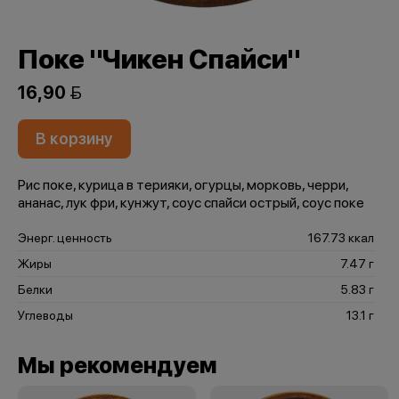
Поке "Чикен Спайси"
16,90 
В корзину
Рис поке, курица в терияки, огурцы, морковь, черри,
ананас, лук фри, кунжут, соус спайси острый, соус поке
Энерг. ценность
167.73 ккал
Жиры
7.47 г
Белки
5.83 г
Углеводы
13.1 г
Мы рекомендуем