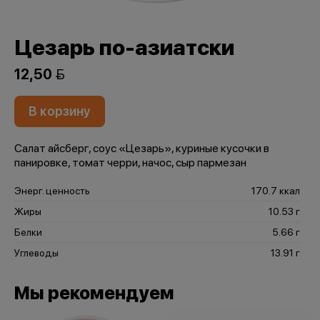
Цезарь по-азиатски
12,50 
В корзину
Салат айсберг, соус «Цезарь», куриные кусочки в
панировке, томат черри, начос, сыр пармезан
Энерг. ценность
170.7 ккал
Жиры
10.53 г
Белки
5.66 г
Углеводы
13.91 г
Мы рекомендуем