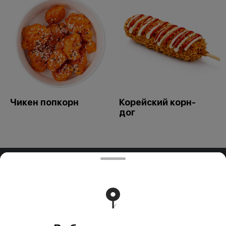
Чикен попкорн
Корейский корн-
дог
ООО "ПАДТАЙ-ГРУПП"
ООО "ПАДТАЙ-ГРУПП" УНП 192838954, РБ, Минская
обл., Минский р-н, г. Заславль, ул. Заводская, д.1, к.32
Свидетельство выдано Минским горисполкомом
03.12.2020 г. Интернет-магазин зарегистрирован в
Торговом реестре Республики Беларусь 18.01.2021г.
Работает на эффективном ядре
Foodpicásso
ver. 3.2