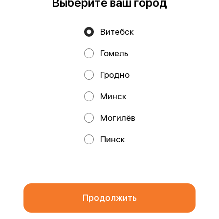
Выберите ваш город
Витебск
Политика конфиденциальности
Гомель
Публичная оферта
Файлы cookie
Гродно
Минск
Могилёв
Акции, скидки, кэшбэк − в нашем приложении!
Пинск
Мы используем куки.
Пользуясь сайтом, вы даёте согласие на
обработку файлов cookie вашего браузера и использование
аналитических сервисов согласно нашей
политике
конфиденциальности
.
ОК