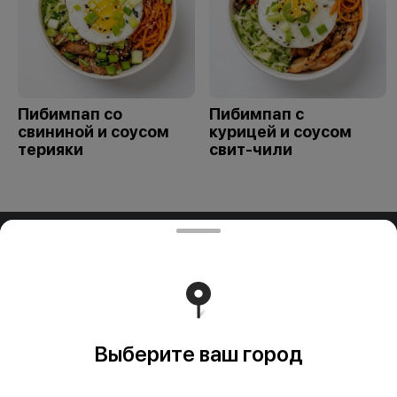
Пибимпап со
Пибимпап с
свининой и соусом
курицей и соусом
терияки
свит-чили
ООО "ПАДТАЙ-ГРУПП"
ООО "ПАДТАЙ-ГРУПП" УНП 192838954, РБ, Минская
обл., Минский р-н, г. Заславль, ул. Заводская, д.1, к.32
Свидетельство выдано Минским горисполкомом
03.12.2020 г. Интернет-магазин зарегистрирован в
Торговом реестре Республики Беларусь 18.01.2021г.
Работает на эффективном ядре
Foodpicásso
ver. 3.2
Выберите ваш город