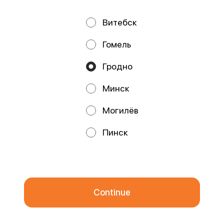
Витебск
Privacy Policy
Public Offer
Гомель
Файлы cookie
Гродно
Минск
Могилёв
Promos, discounts and cashback – all in our app!
Пинск
We use cookies.
By using this website, you consent to the
processing of your browser's cookies and the use of analytical
services in accordance with
Privacy Policy
.
OK