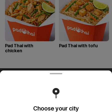
Pad Thai with
Pad Thai with tofu
chicken
ООО "ПАДТАЙ-ГРУПП"
ООО "ПАДТАЙ-ГРУПП" УНП 192838954, РБ, Минская
обл., Минский р-н, г. Заславль, ул. Заводская, д.1, к.32
Свидетельство выдано Минским горисполкомом
03.12.2020 г. Интернет-магазин зарегистрирован в
Торговом реестре Республики Беларусь 18.01.2021г.
Runs on an reliable core
Foodpicásso
ver. 3.2
Choose your city