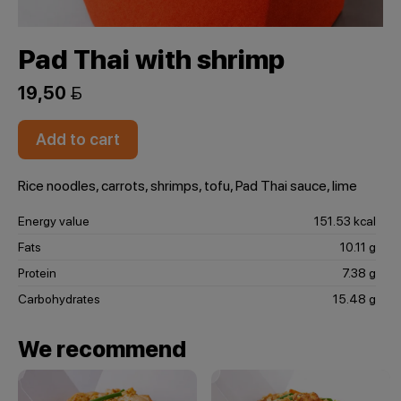
Pad Thai with shrimp
19,50 
Add to cart
Rice noodles, carrots, shrimps, tofu, Pad Thai sauce, lime
Energy value
151.53 kcal
Fats
10.11 g
Protein
7.38 g
Carbohydrates
15.48 g
We recommend