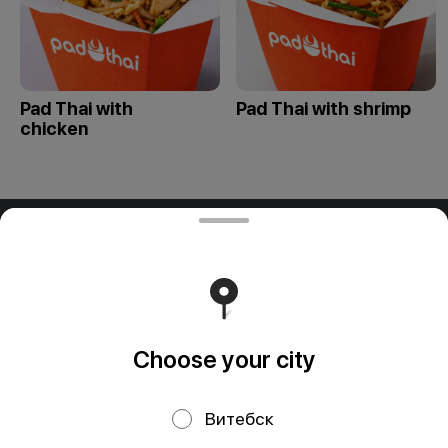
Pad Thai with
Pad Thai with shrimp
chicken
ООО "ПАДТАЙ-ГРУПП"
ООО "ПАДТАЙ-ГРУПП" УНП 192838954, РБ, Минская
обл., Минский р-н, г. Заславль, ул. Заводская, д.1, к.32
Свидетельство выдано Минским горисполкомом
03.12.2020 г. Интернет-магазин зарегистрирован в
Торговом реестре Республики Беларусь 18.01.2021г.
Runs on an reliable core
Foodpicásso
ver. 3.2
Choose your city
Витебск
Privacy Policy
Public Offer