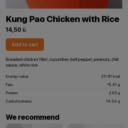
Kung Pao Chicken with Rice
14,50 
Add to cart
Breaded chicken fillet, cucumber, bell pepper, peanuts, chili
sauce, white rice
Energy value
211.91 kcal
Fats
15.41 g
Protein
3.63 g
Carbohydrates
14.54 g
We recommend