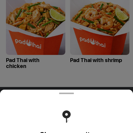
Pad Thai with
Pad Thai with shrimp
chicken
ООО "ПАДТАЙ-ГРУПП"
ООО "ПАДТАЙ-ГРУПП" УНП 192838954, РБ, Минская
обл., Минский р-н, г. Заславль, ул. Заводская, д.1, к.32
Свидетельство выдано Минским горисполкомом
03.12.2020 г. Интернет-магазин зарегистрирован в
Торговом реестре Республики Беларусь 18.01.2021г.
Runs on an reliable core
Foodpicásso
ver. 3.2