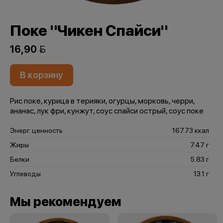
Поке "Чикен Спайси"
16,90 
В корзину
Рис поке, курица в терияки, огурцы, морковь, черри,
ананас, лук фри, кунжут, соус спайси острый, соус поке
Энерг. ценность
167.73 ккал
Жиры
7.47 г
Белки
5.83 г
Углеводы
13.1 г
Мы рекомендуем