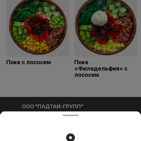
Поке с лососем
Поке
«Филадельфия» с
лососем
ООО "ПАДТАЙ-ГРУПП"
ООО "ПАДТАЙ-ГРУПП" УНП 192838954, РБ, Минская
обл., Минский р-н, г. Заславль, ул. Заводская, д.1, к.32
Свидетельство выдано Минским горисполкомом
03.12.2020 г. Интернет-магазин зарегистрирован в
Торговом реестре Республики Беларусь 18.01.2021г.
Работает на эффективном ядре
Foodpicásso
ver. 3.2