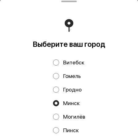
ООО "ПАДТАЙ-ГРУПП" УНП 192838954, РБ, Минская
обл., Минский р-н, г. Заславль, ул. Заводская, д.1, к.32
Свидетельство выдано Минским горисполкомом
03.12.2020 г. Интернет-магазин зарегистрирован в
Торговом реестре Республики Беларусь 18.01.2021г.
Работает на эффективном ядре
Foodpicásso
ver. 3.2
Выберите ваш город
Политика конфиденциальности
Витебск
Публичная оферта
Файлы cookie
Гомель
Гродно
Минск
Могилёв
Акции, скидки, кэшбэк − в нашем приложении!
Пинск