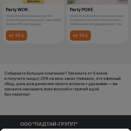
Party WOK
Party POKE
Нужно выбрать минимум 6 и
Идеальный выбор для компании.
более блюд из раздела с выгодой
Соберите сет из 6 и более поке с
более 25% для заказа
любимыми ингредиентами: све
от 10 
от 15 
Собираете большую компанию? Закажите от 6 воков
и получите скидку 25% на весь заказ. Неважно, это офисный
обед, день рождения или просто встреча с друзьями — вы
сможете накормить всех вкусной и горячей едой
без переплат.
ООО "ПАДТАЙ-ГРУПП"