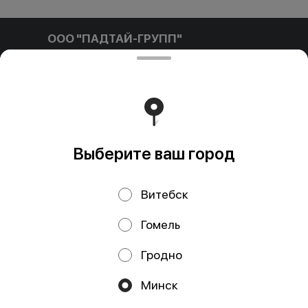
ООО "ПАДТАЙ-ГРУПП"
ООО "ПАДТАЙ-ГРУПП" УНП 192838954, РБ, Минская
обл., Минский р-н, г. Заславль, ул. Заводская, д.1, к.32
Свидетельство выдано Минским горисполкомом
03.12.2020 г. Интернет-магазин зарегистрирован в
Торговом реестре Республики Беларусь 18.01.2021г.
Работает на эффективном ядре
Foodpicásso
ver. 3.2
Выберите ваш город
Политика конфиденциальности
Витебск
Публичная оферта
Файлы cookie
Гомель
Гродно
Минск