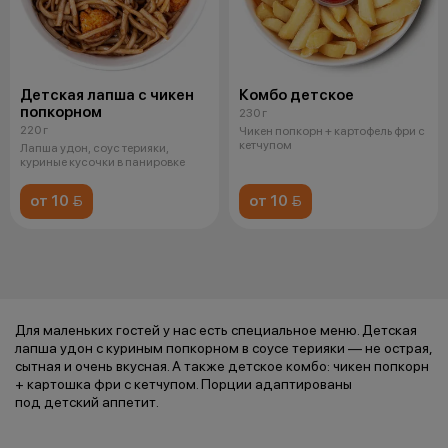
Детская лапша с чикен
Комбо детское
попкорном
230 г
220 г
Чикен попкорн + картофель фри с
кетчупом
Лапша удон, соус терияки,
куриные кусочки в панировке
от 10 
от 10 
Для маленьких гостей у нас есть специальное меню. Детская
лапша удон с куриным попкорном в соусе терияки — не острая,
сытная и очень вкусная. А также детское комбо: чикен попкорн
+ картошка фри с кетчупом. Порции адаптированы
под детский аппетит.