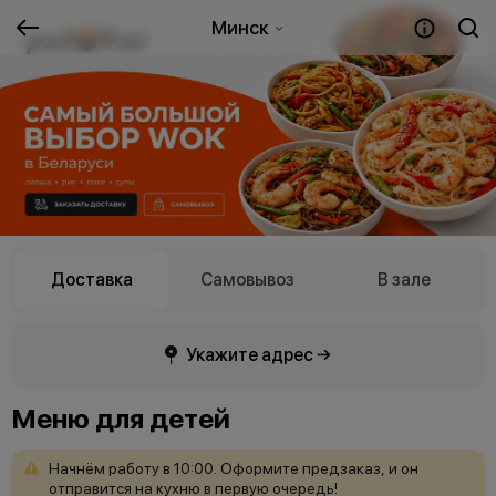
Минск
Доставка
Самовывоз
В зале
Укажите адрес →
Меню для детей
Начнём
работу
в
10:00.
Оформите
предзаказ,
и
он
отправится
на
кухню
в
первую
очередь!