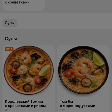
с креветками
и рисом
Супы
Супы
ХИТ
Королевский Том ям
Том Ям
с креветками и рисом
с морепродуктами
435 г
375 г