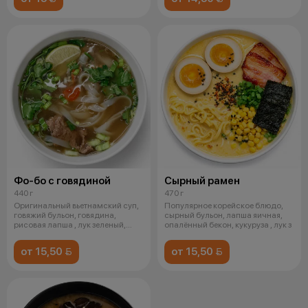
Фо-бо с говядиной
Сырный рамен
440 г
470 г
Оригинальный вьетнамский суп,
Популярное корейское блюдо,
говяжий бульон, говядина,
сырный бульон, лапша яичная,
рисовая лапша , лук зеленый,
опалённый бекон, кукуруза , лук з
лайм
от 15,50 
от 15,50 