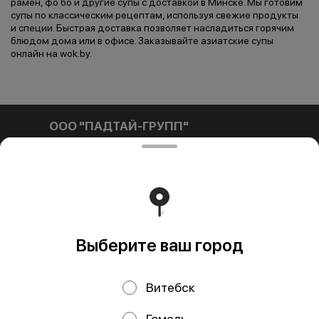
рамен, фо бо и другие супы с доставкой в Минске. Мы готовим
супы по классическим рецептам, используя свежие продукты
и специи. Быстрая доставка позволяет насладиться горячим
блюдом дома или в офисе. Заказывайте азиатские супы
онлайн на wok.by.
ООО "ПАДТАЙ-ГРУПП"
ООО "ПАДТАЙ-ГРУПП" УНП 192838954, РБ, Минская
обл., Минский р-н, г. Заславль, ул. Заводская, д.1, к.32
Свидетельство выдано Минским горисполкомом
03.12.2020 г. Интернет-магазин зарегистрирован в
Торговом реестре Республики Беларусь 18.01.2021г.
Работает на эффективном ядре
Foodpicásso
ver. 3.2
Выберите ваш город
Политика конфиденциальности
Витебск
Публичная оферта
Файлы cookie
Гомель