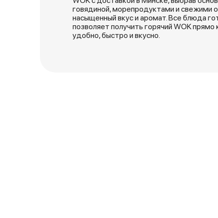
WOK с доставкой в Минске, выбрав основу,
говядиной, морепродуктами и свежими 
насыщенный вкус и аромат. Все блюда го
позволяет получить горячий WOK прямо 
удобно, быстро и вкусно.