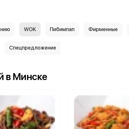
анию
WOK
Пибимпап
Фирменные
Спецпредложение
й в Минске