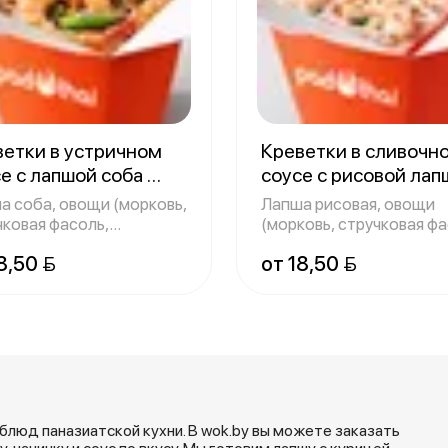
ветки в устричном
Креветки в сливочн
е с лапшой соба
соусе с рисовой ла
г
300 г
а соба, овощи (морковь,
Лапша рисовая, овощи
чковая фасоль,
(морковь, стручковая фа
арский пе
перец болг
8,50 
от 18,50 
люд паназиатской кухни. В wok.by вы можете заказать