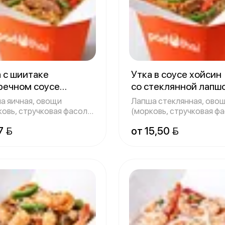
 с шиитаке
Утка в соусе хойсин
речном соусе
со стеклянной лапш
ичной лапшой
320 г
300 г
а яичная, овощи
Лапша стеклянная, ово
ковь, стручковая фасоль,
(морковь, стручковая фа
арский
болгарс
7 
от 15,50 