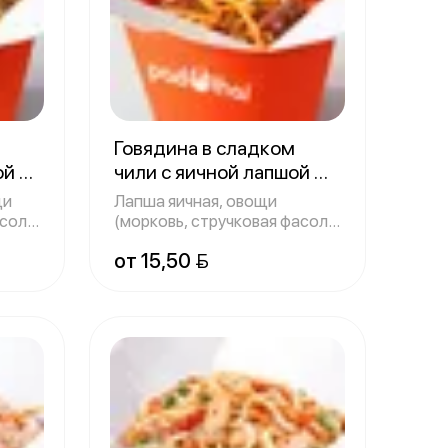
Говядина в сладком
ой
чили с яичной лапшой
300 г
щи
Лапша яичная, овощи
соль,
(морковь, стручковая фасоль,
болгарский
от 15,50 