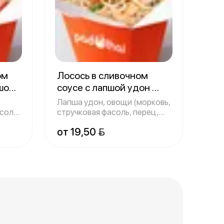
ом
Лосось в сливочном
пшой
соусе с лапшой удон
300 г
Лапша удон, овощи (морковь,
соль,
стручковая фасоль, перец,
капуст
от 19,50 