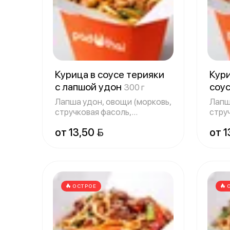
Курица в соусе терияки
Кур
с лапшой удон
соус
300 г
300 
Лапша удон, овощи (морковь,
Лапш
стручковая фасоль,
стру
болгарский пе
болг
от 13,50 
от 1
ОСТРОЕ