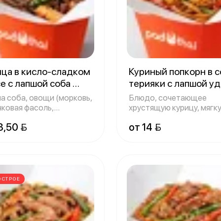
ица в кисло-сладком
Куриный попкорн в с
е с лапшой соба
терияки с лапшой у
г
300 г
а соба, овощи (морковь,
Блюдо, сочетающее
чковая фасоль,
хрустящую курицу, мягк
арский пе
лапшу и сладковат
3,50 
от 14 
ОСТРОЕ