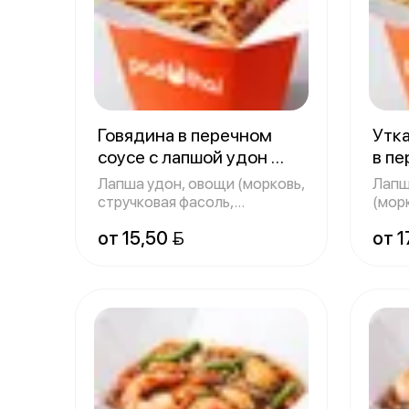
Говядина в перечном
Утка
соусе с лапшой удон
в пе
с я
300 г
Лапша удон, овощи (морковь,
Лапш
стручковая фасоль,
(мор
болгарский пе
болг
от 15,50 
от 1