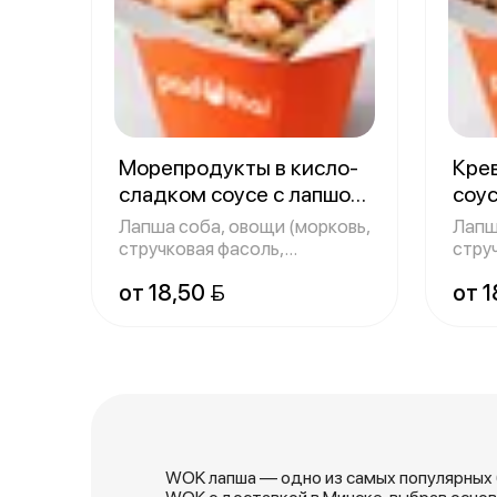
Морепродукты в кисло-
Кре
сладком соусе с лапшой
соус
соба
300 г
300 
Лапша соба, овощи (морковь,
Лапш
стручковая фасоль,
стру
болгарский пе
болг
от 18,50 
от 1
WOK лапша — одно из самых популярных б