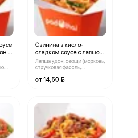
оусе
Свинина в кисло-
дон
сладком соусе с лапшой
удон
300 г
Лапша удон, овощи (морковь,
ую
стручковая фасоль,
болгарский пе
от 14,50 