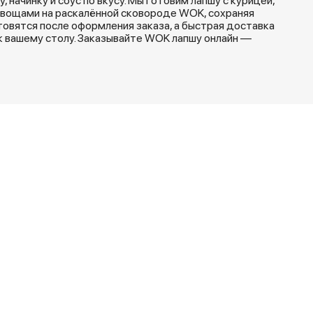
 начинку и соус по вкусу. Мы готовим лапшу с курицей,
овощами на раскалённой сковороде WOK, сохраняя
товятся после оформления заказа, а быстрая доставка
к вашему столу. Заказывайте WOK лапшу онлайн —