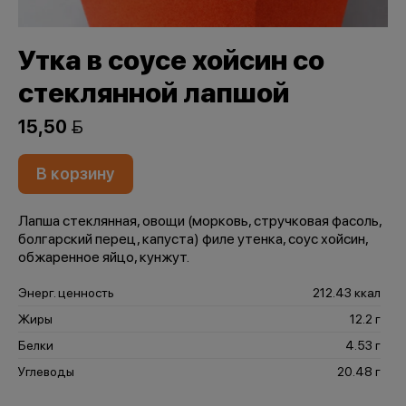
Утка в соусе хойсин со
стеклянной лапшой
15,50 
В корзину
Лапша стеклянная, овощи (морковь, стручковая фасоль,
болгарский перец, капуста) филе утенка, соус хойсин,
обжаренное яйцо, кунжут.
Энерг. ценность
212.43 ккал
Жиры
12.2 г
Белки
4.53 г
Углеводы
20.48 г