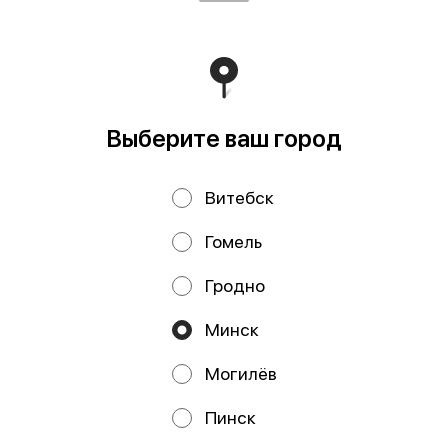
обл., Минский р-н, г. Заславль, ул. Заводская, д.1, к.32
Свидетельство выдано Минским горисполкомом
03.12.2020 г. Интернет-магазин зарегистрирован в
Торговом реестре Республики Беларусь 18.01.2021г.
Работает на эффективном ядре
Foodpicásso
ver. 3.2
Выберите ваш город
Политика конфиденциальности
Витебск
Публичная оферта
Файлы cookie
Гомель
Гродно
Минск
Могилёв
Акции, скидки, кэшбэк − в нашем приложении!
Пинск