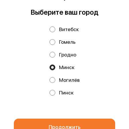
Выберите ваш город
Политика конфиденциальности
Витебск
Публичная оферта
Файлы cookie
Гомель
Гродно
Минск
Могилёв
Акции, скидки, кэшбэк − в нашем приложении!
Пинск
Мы используем куки.
Пользуясь сайтом, вы даёте согласие на
обработку файлов cookie вашего браузера и использование
аналитических сервисов согласно нашей
политике
конфиденциальности
.