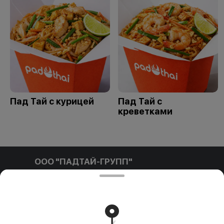
Пад Тай с курицей
Пад Тай с
креветками
ООО "ПАДТАЙ-ГРУПП"
ООО "ПАДТАЙ-ГРУПП" УНП 192838954, РБ, Минская
обл., Минский р-н, г. Заславль, ул. Заводская, д.1, к.32
Свидетельство выдано Минским горисполкомом
03.12.2020 г. Интернет-магазин зарегистрирован в
Торговом реестре Республики Беларусь 18.01.2021г.
Работает на эффективном ядре
Foodpicásso
ver. 3.2