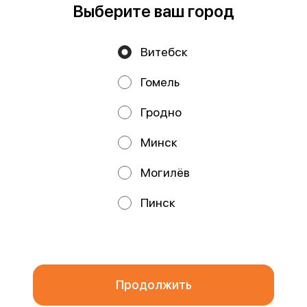
Выберите ваш город
Витебск
Политика конфиденциальности
Гомель
Публичная оферта
Файлы cookie
Гродно
Минск
Могилёв
Акции, скидки, кэшбэк − в нашем приложении!
Пинск
Мы используем куки.
Пользуясь сайтом, вы даёте согласие на
обработку файлов cookie вашего браузера и использование
аналитических сервисов согласно нашей
политике
конфиденциальности
.
ОК