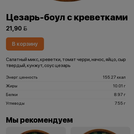
Цезарь-боул с креветками
21,90 
В корзину
Салатный микс, креветки, томат черри, начос, яйцо, сыр
твердый, кунжут, соус цезарь
Энерг. ценность
155.27 ккал
Жиры
10.01 г
Белки
8.97 г
Углеводы
7.55 г
Мы рекомендуем