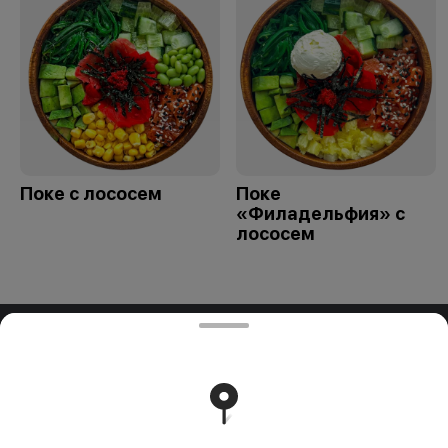
Поке с лососем
Поке
«Филадельфия» с
лососем
ООО "ПАДТАЙ-ГРУПП"
ООО "ПАДТАЙ-ГРУПП" УНП 192838954, РБ, Минская
обл., Минский р-н, г. Заславль, ул. Заводская, д.1, к.32
Свидетельство выдано Минским горисполкомом
03.12.2020 г. Интернет-магазин зарегистрирован в
Торговом реестре Республики Беларусь 18.01.2021г.
Работает на эффективном ядре
Foodpicásso
ver. 3.2