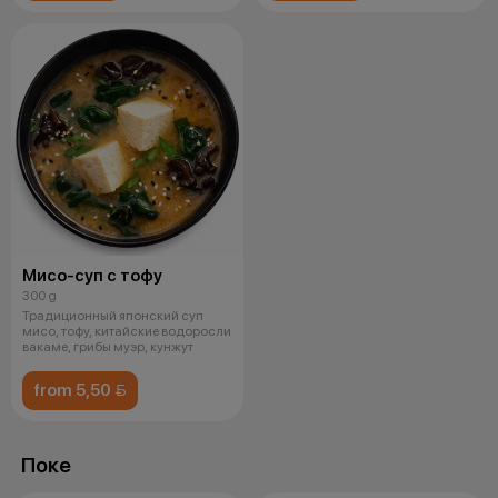
Мисо-суп с тофу
300 g
Традиционный японский суп
мисо, тофу, китайские водоросли
вакаме, грибы муэр, кунжут
from 5,50 
Поке