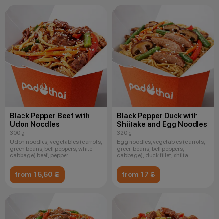
Black Pepper Beef with
Black Pepper Duck with
Udon Noodles
Shiitake and Egg Noodles
300 g
320 g
Udon noodles, vegetables (carrots,
Egg noodles, vegetables (carrots,
green beans, bell peppers, white
green beans, bell peppers,
cabbage) beef, pepper
cabbage), duck fillet, shiita
from 15,50 
from 17 