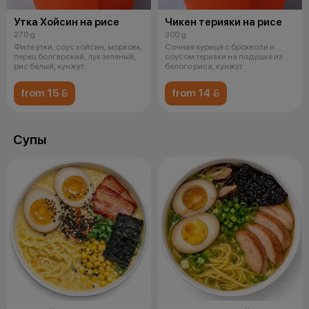
Утка Хойсин на рисе
Чикен терияки на рисе
270 g
300 g
Филе утки, соус хойсин, морковь,
Сочная курица с брокколи и
перец болгарский, лук зеленый,
соусом терияки на подушке из
рис белый, кунжут.
белого риса, кунжут
from 15 
from 14 
Супы