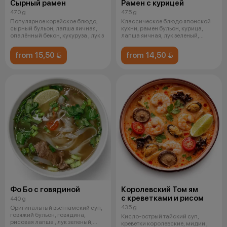
Сырный рамен
Рамен с курицей
470 g
475 g
Популярное корейское блюдо,
Классическое блюдо японской
сырный бульон, лапша яичная,
кухни, рамен бульон, курица,
опалённый бекон, кукуруза , лук з
лапша яичная, лук зеленый,
шиитак
from 15,50 
from 14,50 
Фо Бо с говядиной
Королевский Том ям
с креветками и рисом
440 g
435 g
Оригинальный вьетнамский суп,
говяжий бульон, говядина,
Кисло-острый тайский суп,
рисовая лапша , лук зеленый,
креветки королевские, мидии ,