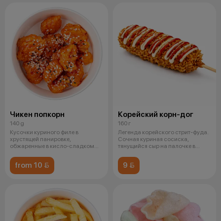
Чикен попкорн
Корейский корн-дог
140 g
160 г
Кусочки куриного филе в
Легенда корейского стрит-фуда.
хрустящей панировке,
Сочная куриная сосиска,
обжаренные в кисло-сладком
тянущийся сыр на палочке в
соусе, кунжут
хрустящ
from 10 
9 