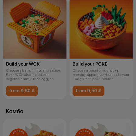
Build your WOK
Build your POKE
Choose a base, filling, and sauce.
Choose a base for your poke,
Each WOK also includes a
protein, topping, and sauce to your
vegetable mix, a fried egg, an
liking. Each poke include
from 9,50 
from 9,50 
Комбо