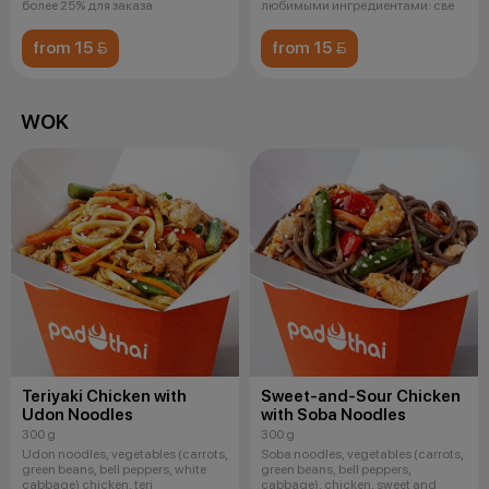
более 25% для заказа
любимыми ингредиентами: све
from 15 
from 15 
WOK
Teriyaki Chicken with
Sweet-and-Sour Chicken
Udon Noodles
with Soba Noodles
300 g
300 g
Udon noodles, vegetables (carrots,
Soba noodles, vegetables (carrots,
green beans, bell peppers, white
green beans, bell peppers,
cabbage) chicken, teri
cabbage), chicken, sweet and