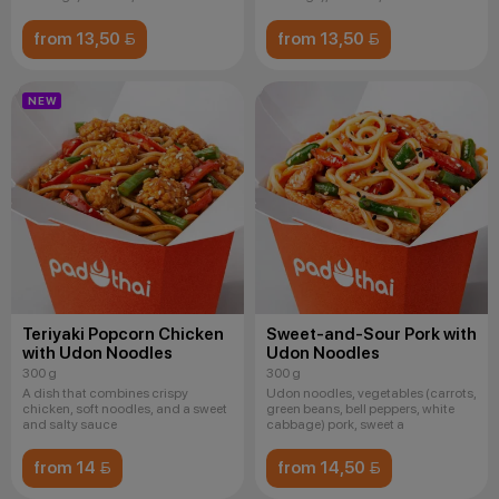
from 13,50 
from 13,50 
NEW
Teriyaki Popcorn Chicken
Sweet-and-Sour Pork with
with Udon Noodles
Udon Noodles
300 g
300 g
A dish that combines crispy
Udon noodles, vegetables (carrots,
chicken, soft noodles, and a sweet
green beans, bell peppers, white
and salty sauce
cabbage) pork, sweet a
from 14 
from 14,50 