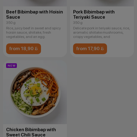
Beef Bibimbap with Hoisin
Pork Bibimbap with
Sauce
Teriyaki Sauce
350 g
350 g
Rice, juicy beef in sweet and spicy
Delicate pork in teriyaki sauce, rice,
hoisin sauce, shiitake, fresh
aromatic shiitake mushrooms,
vegetables, and an egg.
crispy vegetables, and
from 18,90 
from 17,90 
NEW
Chicken Bibimbap with
Sweet Chili Sauce