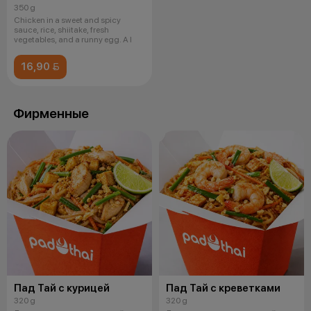
350 g
Chicken in a sweet and spicy
sauce, rice, shiitake, fresh
vegetables, and a runny egg. A l
16,90 
Фирменные
Пад Тай с курицей
Пад Тай с креветками
320 g
320 g