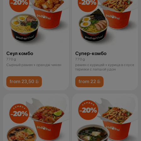
Сеул комбо
Супер-комбо
770 g
770 g
Сырный рамен + орандж чикен
рамен с курицей + курица в соусе
терияки с лапшой удон
from 23,50 
from 22 