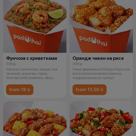
Фунчоза с креветками
Орандж чикен на рисе
300 g
300 g
Лапша стеклянная, овощи (лук
Наше фирменное блюдо! Курочка
зеленый, морковь, перец
вок в апельсиновом кляре на
болгарский) креветки, яйцо
подушке из риса, кунжут.
обжаренно
from 18 
from 13,50 