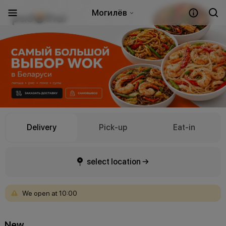
Могилёв
Delivery
Pick-up
Eat-in
select location →
We
open
at
10:00
New