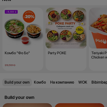
−5,50 
Комбо "Фо Бо"
Party POKE
Teriyaki 
Chicken 
Noodles
29,50 
Build your own
Комбо
На компанию
WOK
Bibimba
Build your own