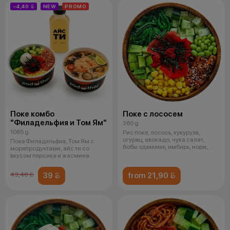
−4,40 
NEW
PROMO
Поке комбо
Поке с лососем
"Филадельфия и Том Ям"
360 g
1065 g
Рис поке, лосось, кукуруза,
огурец, авокадо, чука салат,
Поке Филадельфия, Том Ям с
бобы эдамаме, имбирь, нори,
морепродуктами, айс ти со
тобик
вкусом персика и жасмина
39 
from 21,90 
43,40 