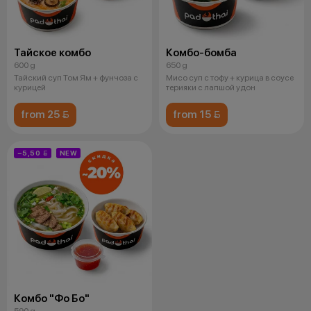
Тайское комбо
Комбо-бомба
600 g
650 g
Тайский суп Том Ям + фунчоза с
Мисо суп с тофу + курица в соусе
курицей
терияки с лапшой удон
from 25 
from 15 
−5,50 
NEW
Комбо "Фо Бо"
590 g