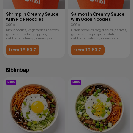
Shrimp in Creamy Sauce
Salmon in Creamy Sauce
with Rice Noodles
with Udon Noodles
300 g
300 g
Rice noodles, vegetables (carrots,
Udon noodles, vegetables (carrots,
green beans, bell peppers,
green beans, peppers, white
cabbage), shrimp, creamy sau
cabbage) salmon, cream sauc
from 18,50 
from 19,50 
Bibimbap
NEW
NEW