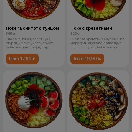
Поке "Бонито" с тунцом
Поке с креветками
365 g
365 g
Рис поке, тунец, салат чука,
Рис поке, креветки в соусе манго-
огурец, имбирь, черри томат,
маракуйя, авокадо, салат чука,
бобы эдамаме, нори, сыр
ананас, огурец, бобы эдама
творожны
from 17,90 
from 19,90 