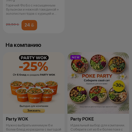
Горячий Фо Бо с насыщенным
бульоном и нежной говядиной +
золотистые гёдза с курицей и
пика
24 
29,50 
На компанию
NEW
Party WOK
Party POKE
Нужно выбрать минимум 6 и
Идеальный выбор для компании.
более блюд из раздела с выгодой
Соберите сет из 6 и более поке с