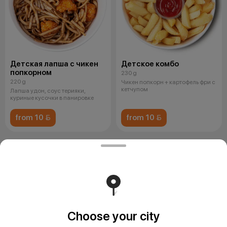
Детская лапша с чикен
Детское комбо
попкорном
230 g
220 g
Чикен попкорн + картофель фри с
кетчупом
Лапша удон, соус терияки,
куриные кусочки в панировке
from 10 
from 10 
Десерты
Choose your city