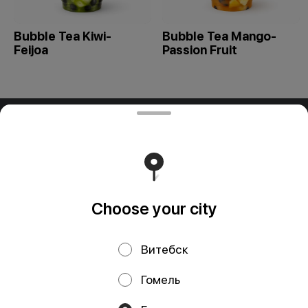
Bubble Tea Kiwi-
Bubble Tea Mango-
Feijoa
Passion Fruit
ООО "ПАДТАЙ-ГРУПП"
ООО "ПАДТАЙ-ГРУПП" УНП 192838954, РБ, Минская
обл., Минский р-н, г. Заславль, ул. Заводская, д.1, к.32
Свидетельство выдано Минским горисполкомом
03.12.2020 г. Интернет-магазин зарегистрирован в
Торговом реестре Республики Беларусь 18.01.2021г.
Runs on an reliable core
Foodpicásso
ver. 3.2
Choose your city
Витебск
Privacy Policy
Public Offer
Гомель
Файлы cookie