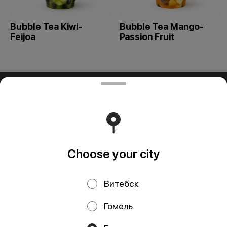
Bubble Tea Kiwi-
Bubble Tea Mango-
Feijoa
Passion Fruit
ООО "ПАДТАЙ-ГРУПП"
ООО "ПАДТАЙ-ГРУПП" УНП 192838954, РБ, Минская
обл., Минский р-н, г. Заславль, ул. Заводская, д.1, к.32
Свидетельство выдано Минским горисполкомом
03.12.2020 г. Интернет-магазин зарегистрирован в
Торговом реестре Республики Беларусь 18.01.2021г.
Runs on an reliable core
Foodpicásso
ver. 3.2
Choose your city
Витебск
Privacy Policy
Public Offer
Гомель
Файлы cookie