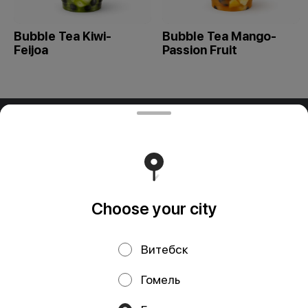
Bubble Tea Kiwi-
Bubble Tea Mango-
Feijoa
Passion Fruit
ООО "ПАДТАЙ-ГРУПП"
ООО "ПАДТАЙ-ГРУПП" УНП 192838954, РБ, Минская
обл., Минский р-н, г. Заславль, ул. Заводская, д.1, к.32
Свидетельство выдано Минским горисполкомом
03.12.2020 г. Интернет-магазин зарегистрирован в
Торговом реестре Республики Беларусь 18.01.2021г.
Runs on an reliable core
Foodpicásso
ver. 3.2
Choose your city
Витебск
Privacy Policy
Public Offer
Гомель
Файлы cookie