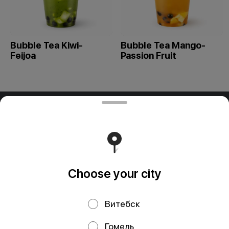
Bubble Tea Kiwi-
Bubble Tea Mango-
Feijoa
Passion Fruit
ООО "ПАДТАЙ-ГРУПП"
ООО "ПАДТАЙ-ГРУПП" УНП 192838954, РБ, Минская
обл., Минский р-н, г. Заславль, ул. Заводская, д.1, к.32
Свидетельство выдано Минским горисполкомом
03.12.2020 г. Интернет-магазин зарегистрирован в
Торговом реестре Республики Беларусь 18.01.2021г.
Runs on an reliable core
Foodpicásso
ver. 3.2
Choose your city
Витебск
Privacy Policy
Public Offer
Гомель