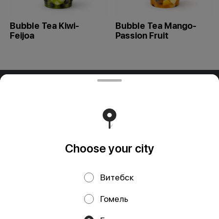
Bubble Tea Kiwi-
Bubble Tea Mango-
Feijoa
Passion Fruit
ООО "ПАДТАЙ-ГРУПП"
ООО "ПАДТАЙ-ГРУПП" УНП 192838954, РБ, Минская
обл., Минский р-н, г. Заславль, ул. Заводская, д.1, к.32
Свидетельство выдано Минским горисполкомом
03.12.2020 г. Интернет-магазин зарегистрирован в
Торговом реестре Республики Беларусь 18.01.2021г.
Runs on an reliable core
Foodpicásso
ver. 3.2
Choose your city
Витебск
Privacy Policy
Public Offer
Гомель
Файлы cookie