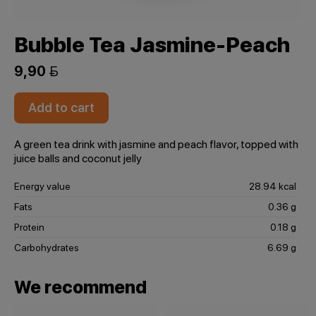
Bubble Tea Jasmine-Peach
9,90 
Add to cart
A green tea drink with jasmine and peach flavor, topped with
juice balls and coconut jelly
Energy value
28.94 kcal
Fats
0.36 g
Protein
0.18 g
Carbohydrates
6.69 g
We recommend