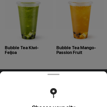
Bubble Tea Kiwi-
Bubble Tea Mango-
Feijoa
Passion Fruit
ООО "ПАДТАЙ-ГРУПП"
ООО "ПАДТАЙ-ГРУПП" УНП 192838954, РБ, Минская
обл., Минский р-н, г. Заславль, ул. Заводская, д.1, к.32
Свидетельство выдано Минским горисполкомом
03.12.2020 г. Интернет-магазин зарегистрирован в
Торговом реестре Республики Беларусь 18.01.2021г.
Runs on an reliable core
Foodpicásso
ver. 3.2